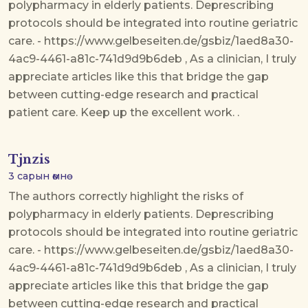
polypharmacy in elderly patients. Deprescribing
protocols should be integrated into routine geriatric
care. - https://www.gelbeseiten.de/gsbiz/1aed8a30-
4ac9-4461-a81c-741d9d9b6deb , As a clinician, I truly
appreciate articles like this that bridge the gap
between cutting-edge research and practical
patient care. Keep up the excellent work. .
Tjnzis
3 сарын өмнө
The authors correctly highlight the risks of
polypharmacy in elderly patients. Deprescribing
protocols should be integrated into routine geriatric
care. - https://www.gelbeseiten.de/gsbiz/1aed8a30-
4ac9-4461-a81c-741d9d9b6deb , As a clinician, I truly
appreciate articles like this that bridge the gap
between cutting-edge research and practical