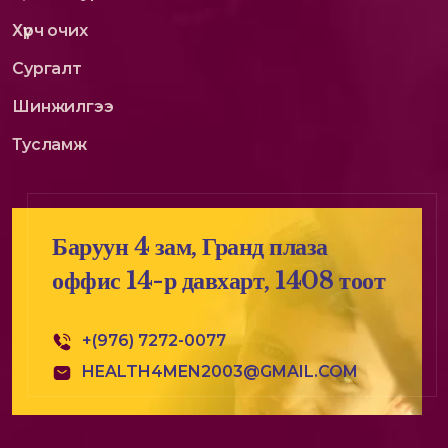
Хүрч очих
Сургалт
Шинжилгээ
Тусламж
Баруун 4 зам, Гранд плаза
оффис 14-р давхарт, 1408 тоот
+(976) 7272-0077
HEALTH4MEN2003@GMAIL.COM