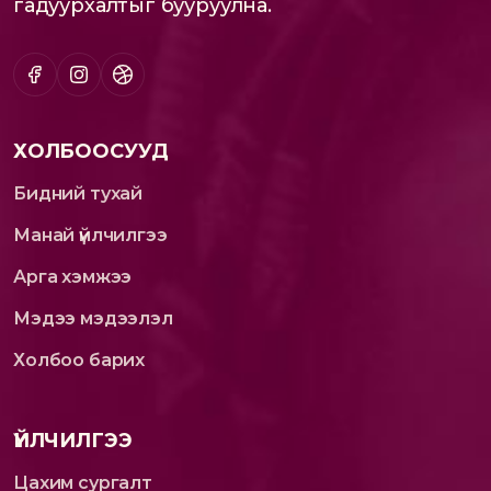
гадуурхалтыг бууруулна.
ХОЛБООСУУД
Бидний тухай
Манай үйлчилгээ
Арга хэмжээ
Мэдээ мэдээлэл
Холбоо барих
ҮЙЛЧИЛГЭЭ
Цахим сургалт