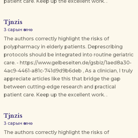
patient care. Keep up the excellent work. .
Tjnzis
3 сарын өмнө
The authors correctly highlight the risks of
polypharmacy in elderly patients. Deprescribing
protocols should be integrated into routine geriatric
care. - https://www.gelbeseiten.de/gsbiz/1aed8a30-
4ac9-4461-a81c-741d9d9b6deb , As a clinician, I truly
appreciate articles like this that bridge the gap
between cutting-edge research and practical
patient care. Keep up the excellent work. .
Tjnzis
3 сарын өмнө
The authors correctly highlight the risks of