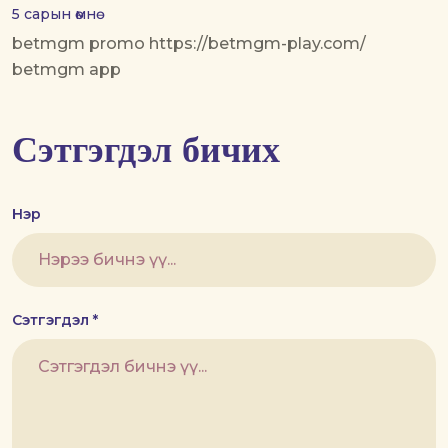
5 сарын өмнө
betmgm promo https://betmgm-play.com/
betmgm app
Сэтгэгдэл бичих
Нэр
Сэтгэгдэл *