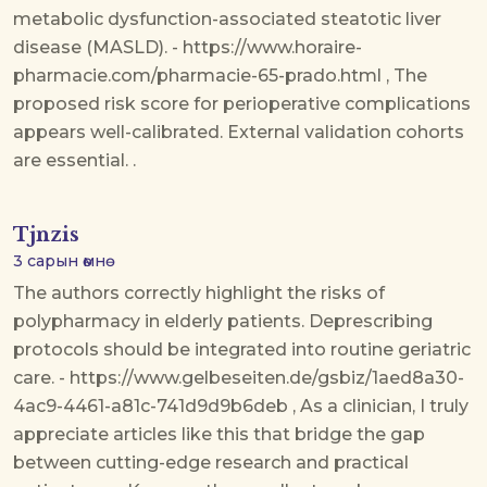
metabolic dysfunction-associated steatotic liver
disease (MASLD). - https://www.horaire-
pharmacie.com/pharmacie-65-prado.html , The
proposed risk score for perioperative complications
appears well-calibrated. External validation cohorts
are essential. .
Tjnzis
3 сарын өмнө
The authors correctly highlight the risks of
polypharmacy in elderly patients. Deprescribing
protocols should be integrated into routine geriatric
care. - https://www.gelbeseiten.de/gsbiz/1aed8a30-
4ac9-4461-a81c-741d9d9b6deb , As a clinician, I truly
appreciate articles like this that bridge the gap
between cutting-edge research and practical