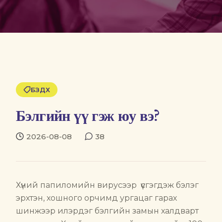
БЗДХ
Бэлгийн үү гэж юу вэ?
2026-08-08
38
Хүний папиломийн вирусээр үүсгэгдэж бэлэг
эрхтэн, хошного орчимд ургацаг гарах
шинжээр илэрдэг бэлгийн замын халдварт