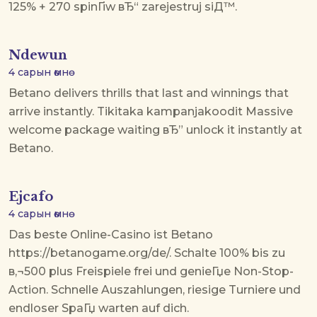
125% + 270 spinГіw вЂ“ zarejestruj siД™.
Ndewun
4 сарын өмнө
Betano delivers thrills that last and winnings that
arrive instantly.
Tikitaka kampanjakoodit
Massive
welcome package waiting вЂ” unlock it instantly at
Betano.
Ejcafo
4 сарын өмнө
Das beste Online-Casino ist Betano
https://betanogame.org/de/. Schalte 100% bis zu
в‚¬500 plus Freispiele frei und genieГџe Non-Stop-
Action. Schnelle Auszahlungen, riesige Turniere und
endloser SpaГџ warten auf dich.