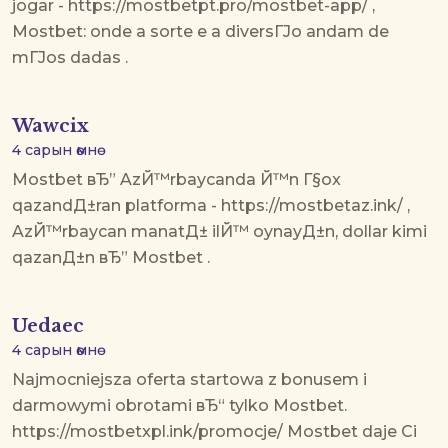
jogar - https://mostbetpt.pro/mostbet-app/ ,
Mostbet: onde a sorte e a diversГЈo andam de
mГЈos dadas .
Wawcix
4 сарын өмнө
Mostbet вЂ” AzЙ™rbaycanda Й™n Г§ox
qazandД±ran platforma - https://mostbetaz.ink/ ,
AzЙ™rbaycan manatД± ilЙ™ oynayД±n, dollar kimi
qazanД±n вЂ” Mostbet .
Uedaec
4 сарын өмнө
Najmocniejsza oferta startowa z bonusem i
darmowymi obrotami вЂ“ tylko Mostbet.
https://mostbetxpl.ink/promocje/ Mostbet daje Ci