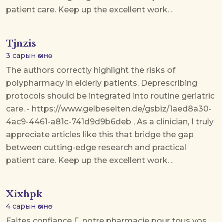
patient care. Keep up the excellent work. .
Tjnzis
3 сарын өмнө
The authors correctly highlight the risks of
polypharmacy in elderly patients. Deprescribing
protocols should be integrated into routine geriatric
care. - https://www.gelbeseiten.de/gsbiz/1aed8a30-
4ac9-4461-a81c-741d9d9b6deb , As a clinician, I truly
appreciate articles like this that bridge the gap
between cutting-edge research and practical
patient care. Keep up the excellent work. .
Xixhpk
4 сарын өмнө
Faites confiance Г notre pharmacie pour tous vos