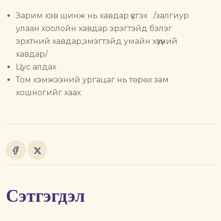
Зарим хэв шинж нь хавдар үүсгэх /залгиур
улаан хоолойн хавдар эрэгтэйд бэлэг
эрхтний хавдар,эмэгтэйд умайн хүзүүний
хавдар/
Цус алдах
Том хэмжээний ургацаг нь төрөх зам
хошногийг хаах
Сэтгэгдэл