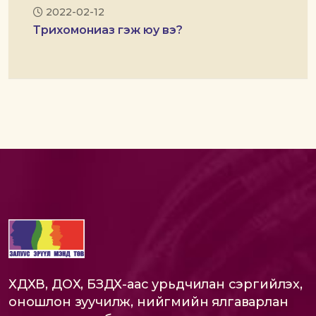
2022-02-12
Трихомониаз гэж юу вэ?
ХДХВ, ДОХ, БЗДХ-аас урьдчилан сэргийлэх,
оношлон зуучилж, нийгмийн ялгаварлан