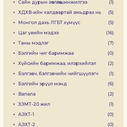
Сайн дурын зөвлөгөө шинжилгээ
(1)
ХДХВ-ийн халдвартай амьдрах нь
(5)
Монгол дахь ЛГБТ хүмүүс
(5)
Цаг үеийн мэдээ
(16)
Таны мэдлэг
(7)
Бэлгийн чиг баримжаа
(0)
Хүйсийн баримжаа, илэрхийлэл
(2)
Бэлгэвч, бэлгэвчийн чийгшүүлэгч
(1)
Бэлгийн эрүүл мэнд
(6)
Banana
(2)
ЗЭМТ-20 жил
(1)
АЭХТ-1
(0)
АЭХТ-2
(0)