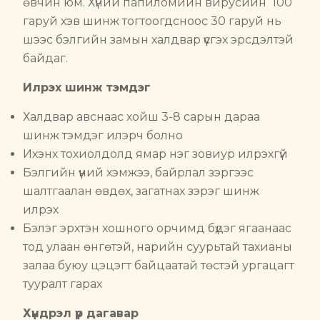
өвчин юм. Хүний папиломийн вирусийн 100
гаруй хэв шинж тогтоогдсноос 30 гаруй нь
шээс бэлгийн замын халдвар үүсгэх эрсдэлтэй
байдаг.
Илрэх шинж тэмдэг
Халдвар авснаас хойш 3-8 сарын дараа
шинж тэмдэг илэрч болно
Ихэнх тохиолдолд ямар нэг зовиур илрэхгүй
Бэлгийн үүний хэмжээ, байрлал зэргээс
шалтгаалан өвдөх, загатнах зэрэг шинж
илрэх
Бэлэг эрхтэн хошного орчимд бүдэг ягаанаас
тод улаан өнгөтэй, нарийн суурьтай тахианы
залаа буюу цэцэгт байцаатай төстэй ургацагт
тууралт гарах
Хүндрэл үр дагавар