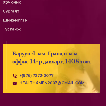
Хүрч очих
Сургалт
Шинжилгээ
Тусламж
Баруун 4 зам, Гранд плаза
оффис 14-р давхарт, 1408 тоот
+(976) 7272-0077
HEALTH4MEN2003@GMAIL.COM