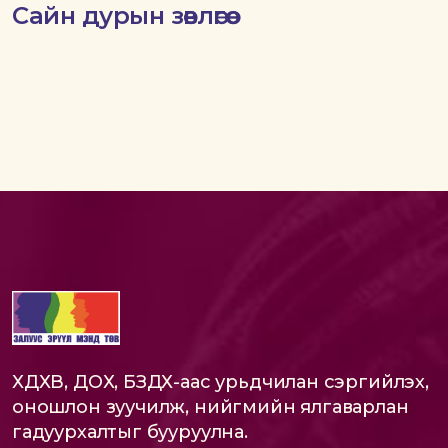
Сайн дурын зөвлөгөө
ХДХВ, ДОХ, БЗДХ-аас урьдчилан сэргийлэх,
оношлон зуучилж, нийгмийн ялгаварлан
гадуурхалтыг бууруулна.