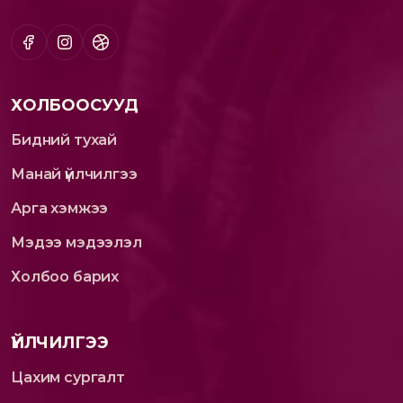
ХОЛБООСУУД
Бидний тухай
Манай үйлчилгээ
Арга хэмжээ
Мэдээ мэдээлэл
Холбоо барих
ҮЙЛЧИЛГЭЭ
Цахим сургалт