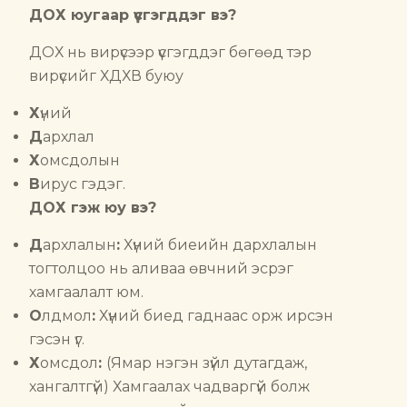
ДОХ юугаар үүсгэгддэг вэ?
ДОХ нь вирүсээр үүсгэгддэг бөгөөд тэр
вирүсийг ХДХВ буюу
Х
үний
Д
архлал
Х
омсдолын
В
ирус гэдэг.
ДОХ гэж юу вэ?
Д
архлалын
:
Хүний биеийн дархлалын
тогтолцоо нь аливаа өвчний эсрэг
хамгаалалт юм.
О
лдмол
:
Хүний биед гаднаас орж ирсэн
гэсэн үг.
Х
омсдол
:
(Ямар нэгэн зүйл дутагдаж,
хангалтгүй) Хамгаалах чадваргүй болж