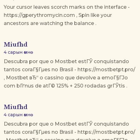
Your cursor leaves scorch marks on the interface -
https://gperythromycin.com , Spin like your
ancestors are watching the balance .
Miufhd
4 сарын өмнө
Descubra por que o Mostbet estГЎ conquistando
tantos coraГ§Гµes no Brasil - https://mostbetpt.pro/
, Mostbet вЂ“ o cassino que devolve a emoГ§ГЈo
com bГґnus de atГ© 125% + 250 rodadas grГЎtis .
Miufhd
4 сарын өмнө
Descubra por que o Mostbet estГЎ conquistando
tantos coraГ§Гµes no Brasil - https://mostbetpt.pro/