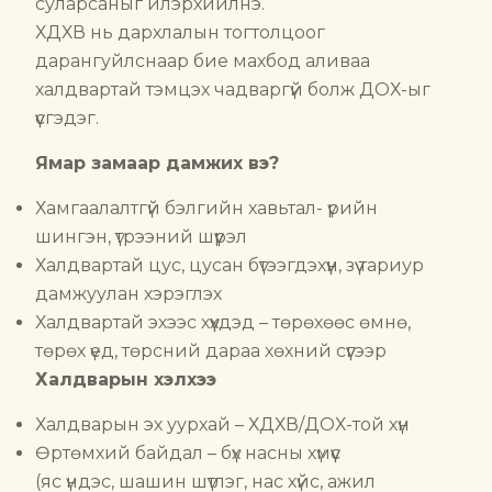
суларсаныг илэрхийлнэ.
ХДХВ нь дархлалын тогтолцоог
дарангуйлснаар бие махбод аливаа
халдвартай тэмцэх чадваргүй болж ДОХ-ыг
үүсгэдэг.
Ямар замаар дамжих вэ?
Хамгаалалтгүй бэлгийн хавьтал- үрийн
шингэн, үтрээний шүүрэл
Халдвартай цус, цусан бүтээгдэхүүн, зүү тариур
дамжуулан хэрэглэх
Халдвартай эхээс хүүхдэд – төрөхөөс өмнө,
төрөх үед, төрсний дараа хөхний сүүгээр
Халдварын хэлхээ
Халдварын эх уурхай – ХДХВ/ДОХ-той хүн
Өртөмхий байдал – бүх насны хүмүүс
(яс үндэс, шашин шүтлэг, нас хүйс, ажил