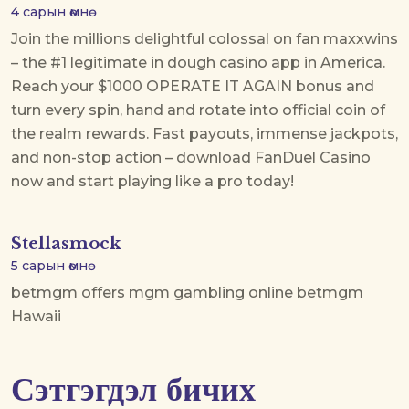
4 сарын өмнө
Join the millions delightful colossal on
fan maxxwins
– the #1 legitimate in dough casino app in America.
Reach your $1000 OPERATE IT AGAIN bonus and
turn every spin, hand and rotate into official coin of
the realm rewards. Fast payouts, immense jackpots,
and non-stop action – download FanDuel Casino
now and start playing like a pro today!
Stellasmock
5 сарын өмнө
betmgm offers
mgm gambling online
betmgm
Hawaii
Сэтгэгдэл бичих