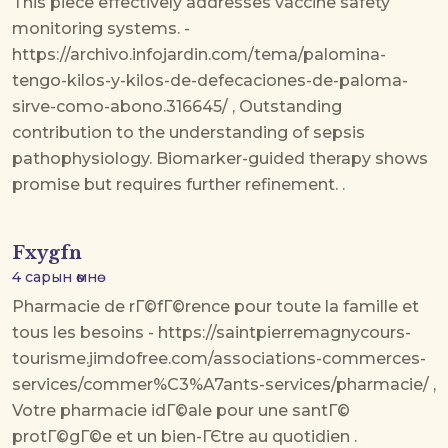
This piece effectively addresses vaccine safety
monitoring systems. -
https://archivo.infojardin.com/tema/palomina-
tengo-kilos-y-kilos-de-defecaciones-de-paloma-
sirve-como-abono.316645/ , Outstanding
contribution to the understanding of sepsis
pathophysiology. Biomarker-guided therapy shows
promise but requires further refinement. .
Fxygfn
4 сарын өмнө
Pharmacie de rГ©fГ©rence pour toute la famille et
tous les besoins - https://saintpierremagnycours-
tourisme.jimdofree.com/associations-commerces-
services/commer%C3%A7ants-services/pharmacie/ ,
Votre pharmacie idГ©ale pour une santГ©
protГ©gГ©e et un bien-ГЄtre au quotidien .