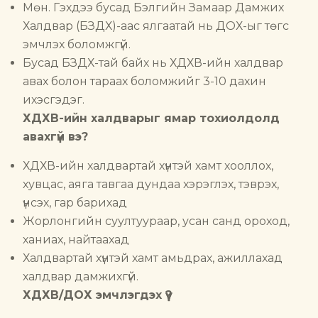
Мөн. Гэхдээ бусад Бэлгийн Замаар Дамжих
Халдвар (БЗДХ)-аас ялгаатай нь ДОХ-ыг төгс
эмчлэх боломжгүй.
Бусад БЗДХ-тай байх нь ХДХВ-ийн халдвар
авах болон тараах боломжийг 3-10 дахин
ихэсгэдэг.
ХДХВ-ийн халдварыг ямар тохиолдолд
авахгүй вэ?
ХДХВ-ийн халдвартай хүнтэй хамт хооллох,
хувцас, аяга тавгаа дундаа хэрэглэх, тэврэх,
үнсэх, гар барихад
Жорлонгийн суултуураар, усан санд ороход,
ханиах, найтаахад
Халдвартай хүнтэй хамт амьдрах, ажиллахад
халдвар дамжихгүй.
ХДХВ/ДОХ эмчлэгдэх үү?