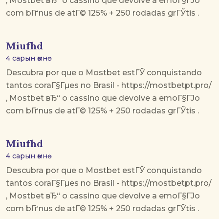
, Mostbet вЂ“ o cassino que devolve a emoГ§ГЈo
com bГґnus de atГ© 125% + 250 rodadas grГЎtis .
Miufhd
4 сарын өмнө
Descubra por que o Mostbet estГЎ conquistando
tantos coraГ§Гµes no Brasil - https://mostbetpt.pro/
, Mostbet вЂ“ o cassino que devolve a emoГ§ГЈo
com bГґnus de atГ© 125% + 250 rodadas grГЎtis .
Miufhd
4 сарын өмнө
Descubra por que o Mostbet estГЎ conquistando
tantos coraГ§Гµes no Brasil - https://mostbetpt.pro/
, Mostbet вЂ“ o cassino que devolve a emoГ§ГЈo
com bГґnus de atГ© 125% + 250 rodadas grГЎtis .