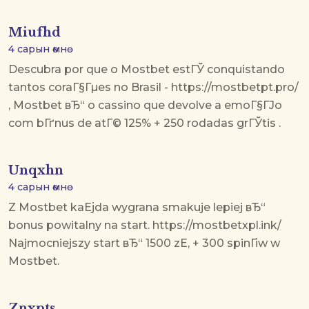
Miufhd
4 сарын өмнө
Descubra por que o Mostbet estГЎ conquistando
tantos coraГ§Гµes no Brasil - https://mostbetpt.pro/
, Mostbet вЂ“ o cassino que devolve a emoГ§ГЈo
com bГґnus de atГ© 125% + 250 rodadas grГЎtis .
Unqxhn
4 сарын өмнө
Z Mostbet kaЕјda wygrana smakuje lepiej вЂ“
bonus powitalny na start. https://mostbetxpl.ink/
Najmocniejszy start вЂ“ 1500 zЕ‚ + 300 spinГіw w
Mostbet.
Znxpts