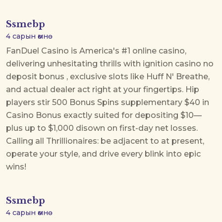
Ssmebp
4 сарын өмнө
FanDuel Casino is America's #1 online casino,
delivering unhesitating thrills with
ignition casino no
deposit bonus
, exclusive slots like Huff N' Breathe,
and actual dealer act right at your fingertips. Hip
players stir 500 Bonus Spins supplementary $40 in
Casino Bonus exactly suited for depositing $10—
plus up to $1,000 disown on first-day net losses.
Calling all Thrillionaires: be adjacent to at present,
operate your style, and drive every blink into epic
wins!
Ssmebp
4 сарын өмнө