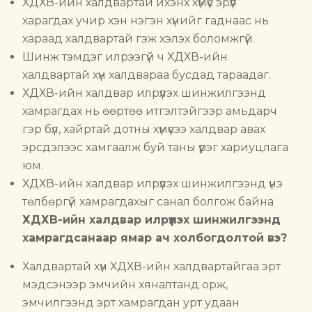
ХДХВ-ийн халдвартай ихэнх хүмүүс эрүүл
харагдах учир хэн нэгэн хүнийг гаднаас нь
хараад халдвартай гэж хэлэх боломжгүй.
Шинж тэмдэг илрээгүй ч ХДХВ-ийн
халдвартай хүн халдвараа бусдад тараадаг.
ХДХВ-ийн халдвар илрүүлэх шинжилгээнд
хамрагдах нь өөртөө итгэлтэйгээр амьдарч
гэр бүл, хайртай дотны хүмүүсээ халдвар авах
эрсдэлээс хамгаалж буй таны үүрэг хариуцлага
юм.
ХДХВ-ийн халдвар илрүүлэх шинжилгээнд үнэ
төлбөргүй хамрагдахыг санал болгож байна
ХДХВ-ийн халдвар илрүүлэх шинжилгээнд
хамрагдсанаар ямар ач холбогдолтой вэ?
Халдвартай хүн ХДХВ-ийн халдвартайгаа эрт
мэдсэнээр эмчийн хяналтанд орж,
эмчилгээнд эрт хамрагдан урт удаан