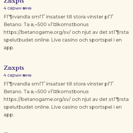
Znxpts
4 сарын өмнө
FГ¶rvandla smГҐ insatser till stora vinster pГҐ
Betano. Ta в‚¬500 vГ¤lkomstbonus
https://betanogame.org/sv/ och njut av det stГ¶rsta
spelutbudet online. Live casino och sportspel i en
app.
Znxpts
4 сарын өмнө
FГ¶rvandla smГҐ insatser till stora vinster pГҐ
Betano. Ta в‚¬500 vГ¤lkomstbonus
https://betanogame.org/sv/ och njut av det stГ¶rsta
spelutbudet online. Live casino och sportspel i en
app.