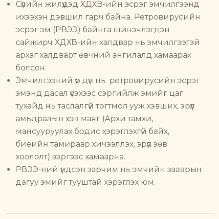
Сүүлийн жилүүдэд ХДХВ-ийн эсрэг эмчилгээнд
ихээхэн дэвшил гарч байна. Ретровирусийн
эсрэг эм (РВЭЭ) байнга шинэчлэгдэн
сайжирч ХДХВ-ийн халдвар нь эмчилгээтэй
архаг халдварт өвчний ангилалд хамаарах
болсон.
Эмчилгээний үр дүн нь ретровирусийн эсрэг
эмэнд дасал үүсэхээс сэргийлж эмийг цаг
тухайд нь таслалгүй тогтмол ууж хэвших, эрүүл
амьдралын хэв маяг (Архи тамхи,
мансууруулах бодис хэрэглэхгүй байх,
биеийн тамираар хичээллэх, эрүүл зөв
хоололт) зэргээс хамаарна.
РВЭЭ-ний үндсэн зарчим нь эмчийн зааврын
дагуу эмийг тууштай хэрэглэх юм.