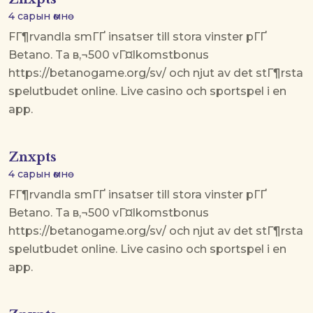
4 сарын өмнө
FГ¶rvandla smГҐ insatser till stora vinster pГҐ
Betano. Ta в‚¬500 vГ¤lkomstbonus
https://betanogame.org/sv/ och njut av det stГ¶rsta
spelutbudet online. Live casino och sportspel i en
app.
Znxpts
4 сарын өмнө
FГ¶rvandla smГҐ insatser till stora vinster pГҐ
Betano. Ta в‚¬500 vГ¤lkomstbonus
https://betanogame.org/sv/ och njut av det stГ¶rsta
spelutbudet online. Live casino och sportspel i en
app.