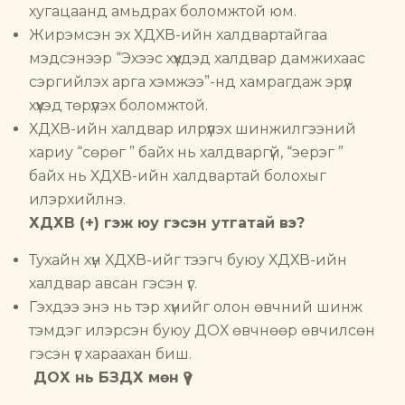
хугацаанд амьдрах боломжтой юм.
Жирэмсэн эх ХДХВ-ийн халдвартайгаа
мэдсэнээр “Эхээс хүүхдэд халдвар дамжихаас
сэргийлэх арга хэмжээ”-нд хамрагдаж эрүүл
хүүхэд төрүүлэх боломжтой.
ХДХВ-ийн халдвар илрүүлэх шинжилгээний
хариу “сөрөг ” байх нь халдваргүй, “эерэг ”
байх нь ХДХВ-ийн халдвартай болохыг
илэрхийлнэ.
ХДХВ (+) гэж юу гэсэн утгатай вэ?
Тухайн хүн ХДХВ-ийг тээгч буюу ХДХВ-ийн
халдвар авсан гэсэн үг.
Гэхдээ энэ нь тэр хүнийг олон өвчний шинж
тэмдэг илэрсэн буюу ДОХ өвчнөөр өвчилсөн
гэсэн үг хараахан биш.
ДОХ нь БЗДХ мөн үү?