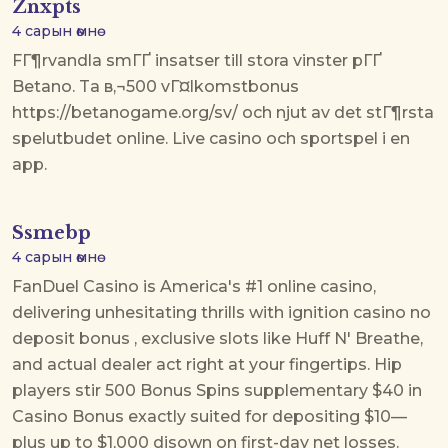
Znxpts
4 сарын өмнө
FГ¶rvandla smГҐ insatser till stora vinster pГҐ
Betano. Ta в‚¬500 vГ¤lkomstbonus
https://betanogame.org/sv/ och njut av det stГ¶rsta
spelutbudet online. Live casino och sportspel i en
app.
Ssmebp
4 сарын өмнө
FanDuel Casino is America's #1 online casino,
delivering unhesitating thrills with
ignition casino no
deposit bonus
, exclusive slots like Huff N' Breathe,
and actual dealer act right at your fingertips. Hip
players stir 500 Bonus Spins supplementary $40 in
Casino Bonus exactly suited for depositing $10—
plus up to $1,000 disown on first-day net losses.