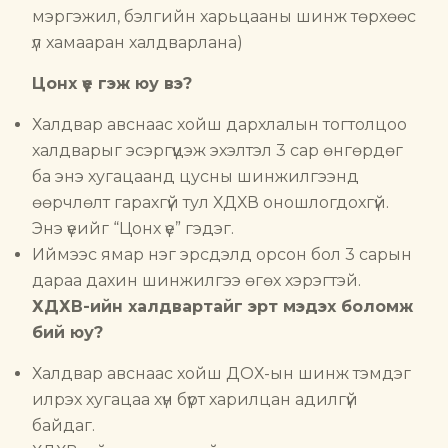
мэргэжил, бэлгийн харьцааны шинж төрхөөс
үл хамааран халдварлана)
Цонх үе гэж юу вэ?
Халдвар авснаас хойш дархлалын тогтолцоо
халдварыг эсэргүүцэж эхэлтэл 3 сар өнгөрдөг
ба энэ хугацаанд цусны шинжилгээнд
өөрчлөлт гарахгүй тул ХДХВ оношлогдохгүй.
Энэ үеийг “Цонх үе” гэдэг.
Иймээс ямар нэг эрсдэлд орсон бол 3 сарын
дараа дахин шинжилгээ өгөх хэрэгтэй.
ХДХВ-ийн халдвартайг эрт мэдэх боломж
бий юу?
Халдвар авснаас хойш ДОХ-ын шинж тэмдэг
илрэх хугацаа хүн бүрт харилцан адилгүй
байдаг.