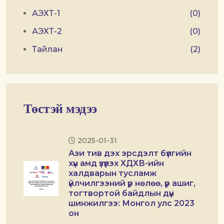
АЭХТ-1
(0)
АЭХТ-2
(0)
Тайлан
(2)
Төстэй мэдээ
2025-01-31
Ази тив дэх эрсдэлт бүлгийн
хүн амд үзүүлэх ХДХВ-ийн
халдварын тусламж
үйлчилгээний үр нөлөө, үр ашиг,
тогтвортой байдлын дүн
шинжилгээ: Монгол улс 2023
он