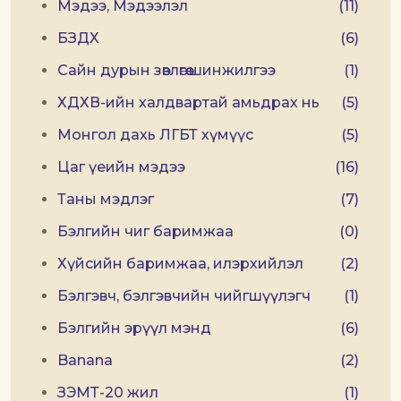
Мэдээ, Мэдээлэл
(11)
БЗДХ
(6)
Сайн дурын зөвлөгөө шинжилгээ
(1)
ХДХВ-ийн халдвартай амьдрах нь
(5)
Монгол дахь ЛГБТ хүмүүс
(5)
Цаг үеийн мэдээ
(16)
Таны мэдлэг
(7)
Бэлгийн чиг баримжаа
(0)
Хүйсийн баримжаа, илэрхийлэл
(2)
Бэлгэвч, бэлгэвчийн чийгшүүлэгч
(1)
Бэлгийн эрүүл мэнд
(6)
Banana
(2)
ЗЭМТ-20 жил
(1)