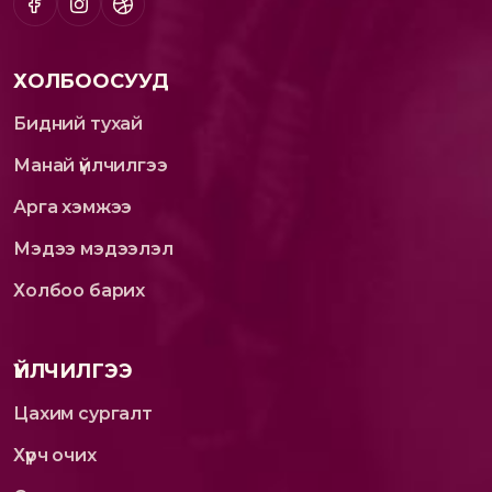
ХОЛБООСУУД
Бидний тухай
Манай үйлчилгээ
Арга хэмжээ
Мэдээ мэдээлэл
Холбоо барих
ҮЙЛЧИЛГЭЭ
Цахим сургалт
Хүрч очих