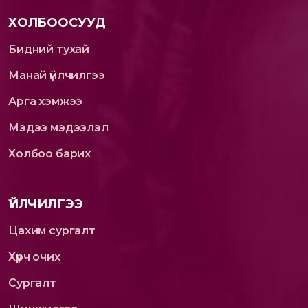
ХОЛБООСУУД
Бидний тухай
Манай үйлчилгээ
Арга хэмжээ
Мэдээ мэдээлэл
Холбоо барих
ҮЙЛЧИЛГЭЭ
Цахим сургалт
Хүрч очих
Сургалт