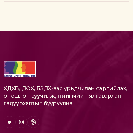
ХДХВ, ДОХ, БЗДХ-аас урьдчилан сэргийлэх,
оношлон зуучилж, нийгмийн ялгаварлан
гадуурхалтыг бууруулна.