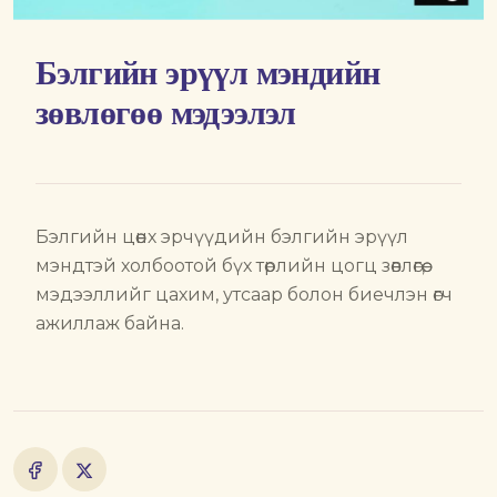
Бэлгийн эрүүл мэндийн
зөвлөгөө мэдээлэл
Бэлгийн цөөнх эрчүүдийн бэлгийн эрүүл
мэндтэй холбоотой бүх төрлийн цогц зөвлөгөө,
мэдээллийг цахим, утсаар болон биечлэн өгч
ажиллаж байна.